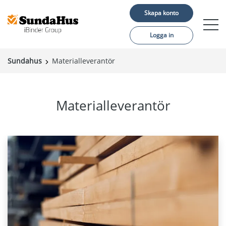
Skapa konto
Logga in
Sundahus
Materialleverantör
Byggprojekt
Bedömningar
Materialleverantör
Tjänster
Certifieringar
Om