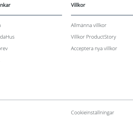
änkar
Villkor
n
Allmänna villkor
daHus
Villkor ProductStory
rev
Acceptera nya villkor
t
Cookieinställningar