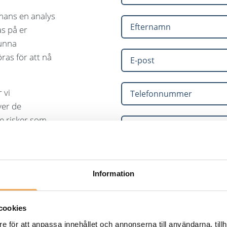
mmans en analys
as på er
kunna
ras för att nå
 vi
ver de
e risker som
stadgade
Välj tjänst
a en tryggare
Information
cookies
e för att anpassa innehållet och annonserna till användarna, tillh