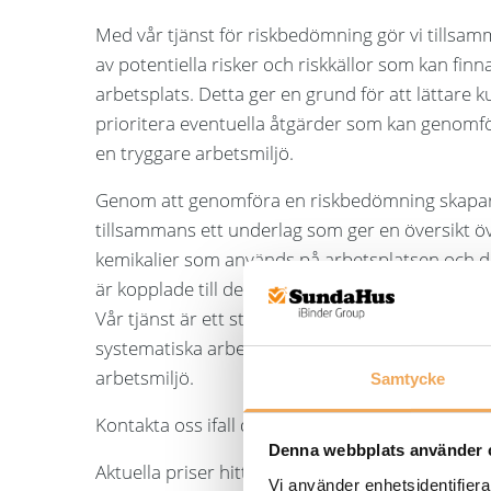
Med vår tjänst för riskbedömning gör vi tillsa
av potentiella risker och riskkällor som kan finn
arbetsplats. Detta ger en grund för att lättare 
prioritera eventuella åtgärder som kan genomfö
en tryggare arbetsmiljö.
Genom att genomföra en riskbedömning skapar
tillsammans ett underlag som ger en översikt ö
kemikalier som används på arbetsplatsen och d
är kopplade till dem.
Vår tjänst är ett stöd för att underlätta det lag
systematiska arbetsmiljöarbetet (SAM) och skap
arbetsmiljö.
Samtycke
Kontakta oss ifall du önskar mer information!
Denna webbplats använder 
Aktuella priser hittar ni på vår
prislista
.
Vi använder enhetsidentifierar