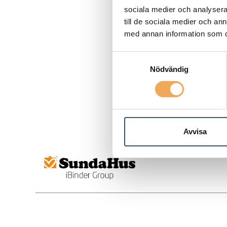
sociala medier och analysera 
till de sociala medier och a
med annan information som du 
Samtyckesval
Nödvändig
Avvisa