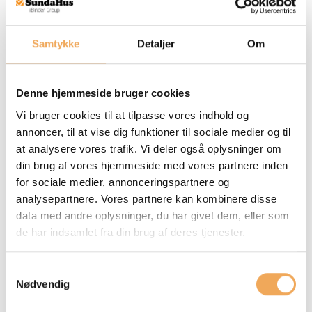
DGNB-DK 2023, indikator ENV1.2
Samtykke
Detaljer
Om
Denne hjemmeside bruger cookies
Øgede krav til dokumentation
Vi bruger cookies til at tilpasse vores indhold og
annoncer, til at vise dig funktioner til sociale medier og til
Dokumentationen for ekstrapoint adskiller sig ofte fra den,
at analysere vores trafik. Vi deler også oplysninger om
der anvendes til de øvrige kvalitetsniveauer. Her kan der
din brug af vores hjemmeside med vores partnere inden
være behov for mere detaljeret information om produktets
for sociale medier, annonceringspartnere og
kemiske indhold, ikke kun traditionelle dokumenter som
analysepartnere. Vores partnere kan kombinere disse
sikkerhedsdatablade.
data med andre oplysninger, du har givet dem, eller som
de har indsamlet fra din brug af deres tjenester.
Det betyder, at ekstrapoint kan være svære at opnå, hvis
man kun tager udgangspunkt i den dokumentation, der
Samtykkevalg
normalt er tilgængelig i projekter.
Nødvendig
De tre vigtigste konsekvenser er: