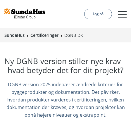
Log på
SundaHus
Certificeringer
DGNB-DK
Byggeprojekt
Certifieringer
Ny DGNB-version stiller nye krav –
Kundecase
hvad betyder det for dit projekt?
Om os
DGNB version 2025 indebærer ændrede kriterier for
byggeprodukter og dokumentation. Det påvirker,
hvordan produkter vurderes i certificeringen, hvilken
dokumentation der kræves, og hvordan projekter kan
Sprog:
opnå højere niveauer og ekstrapoint.
English