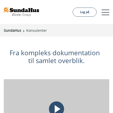
Log på
SundaHus
Konsulenter
Byggeprojekt
Certifieringer
Fra kompleks dokumentation
Kundecase
til samlet overblik.
Om os
Sprog:
English