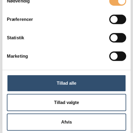
Nødvendig
Mindre administration.
Præferencer
Mere rådgivning.
Statistik
Spar tid på kravstyring og rapportering
Marketing
Tillad alle
Tillad valgte
Afvis