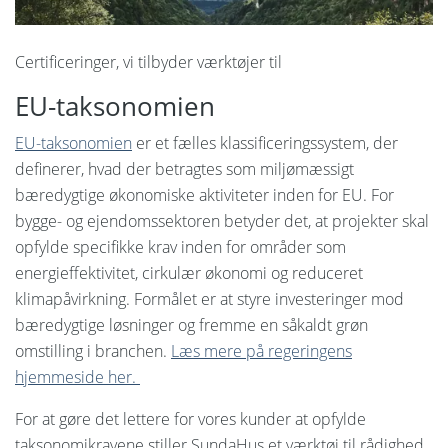
English
Certificeringer, vi tilbyder værktøjer til
EU-taksonomien
EU-taksonomien
er et fælles klassificeringssystem, der
definerer, hvad der betragtes som miljømæssigt
bæredygtige økonomiske aktiviteter inden for EU. For
bygge- og ejendomssektoren betyder det, at projekter skal
opfylde specifikke krav inden for områder som
energieffektivitet, cirkulær økonomi og reduceret
klimapåvirkning. Formålet er at styre investeringer mod
bæredygtige løsninger og fremme en såkaldt grøn
omstilling i branchen.
Læs mere på regeringens
hjemmeside her.
For at gøre det lettere for vores kunder at opfylde
taksonomikravene stiller SundaHus et værktøj til rådighed