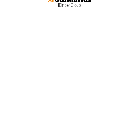
Om SundaHus
Projektleder
Konsulenter
Support
89 88 78 30
E-mail
support@ibinder.dk