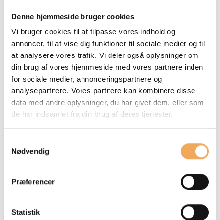
Denne hjemmeside bruger cookies
Taksonomifilter – Standard
Vi bruger cookies til at tilpasse vores indhold og
Tager udgangspunkt i den fortolkning og
annoncer, til at vise dig funktioner til sociale medier og til
at analysere vores trafik. Vi deler også oplysninger om
aftale, der er udarbejdet i (de svenske
din brug af vores hjemmeside med vores partnere inden
vurderingsvirksomheder) Byggföretagens
for sociale medier, annonceringspartnere og
taksonominetværk og i samarbejde mellem
analysepartnere. Vores partnere kan kombinere disse
SundaHus, BASTA og Byggvarubedömningen.
data med andre oplysninger, du har givet dem, eller som
de har indsamlet fra din brug af deres tjenester.
Taksonomifilter – Ekstra
For dem, der ønsker at arbejde mere
Samtykkevalg
ambitiøst med taksonomien, hvor
Nødvendig
emissionskravene omfatter alle produkter
inden for dampspærren.
Præferencer
Statistik