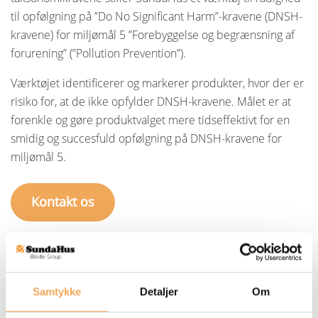
til opfølgning på ”Do No Significant Harm”-kravene (DNSH-
kravene) for miljømål 5 ”Forebyggelse og begrænsning af
forurening” (”Pollution Prevention”).
Værktøjet identificerer og markerer produkter, hvor der er
risiko for, at de ikke opfylder DNSH-kravene. Målet er at
forenkle og gøre produktvalget mere tidseffektivt for en
smidig og succesfuld opfølgning på DNSH-kravene for
miljømål 5.
Kontakt os
Vi tilbyder EU-taksonomifiltre på
to niveauer:
Samtykke
Detaljer
Om