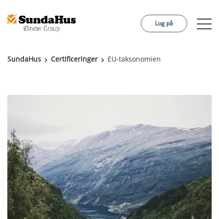
Log på
SundaHus
Certificeringer
EU-taksonomien
Byggeprojekt
Certifieringer
Kundecase
Om os
Sprog:
Svenska