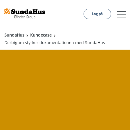
Log på
SundaHus
Kundecase
Byggeprojekt
Derbigum styrker dokumentationen med SundaHus
Certifieringer
Kundecase
Om os
Sprog:
English