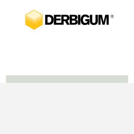
Vil du også spare tid og få bedre
overblik i dine projekter?
Se, hvordan SundaHus kan hjælpe dig.