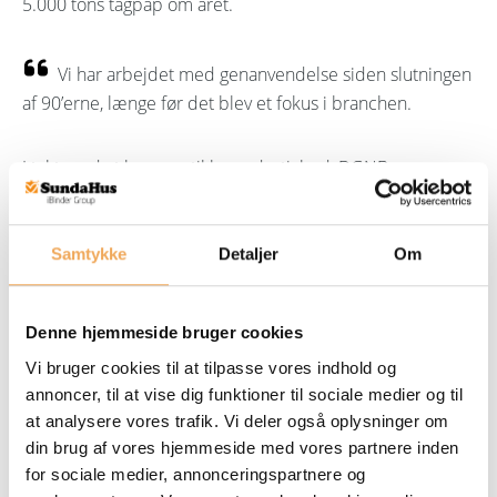
5.000 tons tagpap om året.
Vi har arbejdet med genanvendelse siden slutningen
af 90’erne, længe før det blev et fokus i branchen.
I takt med at kravene til bæredygtighed, DGNB og
dokumentation er steget, oplever virksomheden også en
stigende efterspørgsel på produkter med dokumenteret
klima- og miljøprofil.
Samtykke
Detaljer
Om
Samtidig er dokumentationskravene blevet mere
omfattende. EPD’er, producenterklæringer, REACH-
Denne hjemmeside bruger cookies
dokumentation og oplysninger til certificerede projekter
Vi bruger cookies til at tilpasse vores indhold og
skal være opdaterede, tilgængelige og nemme at arbejde
annoncer, til at vise dig funktioner til sociale medier og til
med for både rådgivere og entreprenører.
at analysere vores trafik. Vi deler også oplysninger om
din brug af vores hjemmeside med vores partnere inden
Det skaber behov for et mere samlet og struktureret
for sociale medier, annonceringspartnere og
overblik over produktdata.